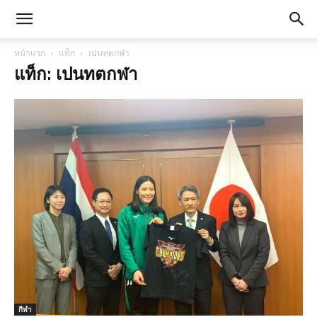
หน้าแรก
แท็ก
เปนทตกฬา
แท็ก: เปนทตกฬา
กีฬา