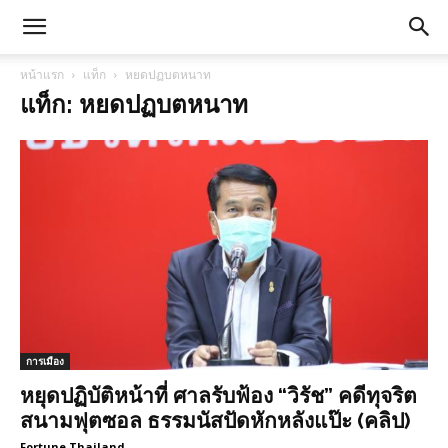
หน้าแรก
แท็ก
หยดปฏบตหนาท
แท็ก: หยดปฏบตหนาท
การเมือง
หยุดปฏิบัติหน้าที่ ศาลรับฟ้อง “วิรัช” คดีทุจริต
สนามฟุตซอล ธรรมนัสปัดหักหลังแป๊ะ (คลิป)
Fortune Thailand