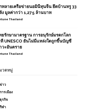
ุกทลายเครือข่ายนอมินีทุนจีน ยึดบ้านหรู 33
ลัง มูลค่ากว่า 1,275 ล้านบาท
rtune Thailand
ทยรักษามาตรฐาน การอนุรักษ์มรดกโลก
วที UNESCO ยันไม่มีแหล่งใดถูกขึ้นบัญชี
าวะอันตราย
rtune Thailand
มวดหมู่
ข่าว
การเมือง
ธุรกิจ
กีฬา