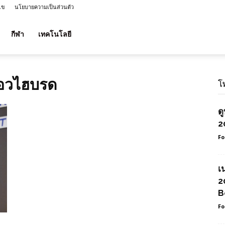
ไข
นโยบายความเป็นส่วนตัว
กีฬา
เทคโนโลยี
อวไฮบรด
โ
ด
2
Fo
เ
2
B
Fo