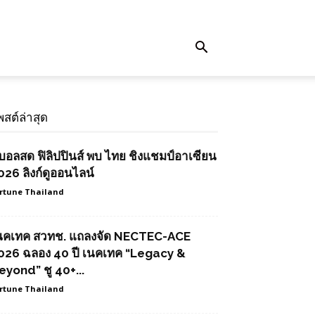
พสต์ล่าสุด
ูบอลสด ฟิลิปปินส์ พบ ไทย ชิงแชมป์อาเซียน
026 ลิงก์ดูออนไลน์
rtune Thailand
นคเทค สวทช. แถลงจัด NECTEC-ACE
026 ฉลอง 40 ปี เนคเทค “Legacy &
eyond” ชู 40+...
rtune Thailand