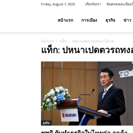
Friday, August 7, 2026
เกี่ยวกับเรา
ข้อตกลงและเงื่อน
โชค
หน้าแรก
การเมือง
ธุรกิจ
ข่าว
หน้าแรก
แท็ก
ปหนาเปดตวรถทงอวไฮบรด
ลาภ
แท็ก: ปหนาเปดตวรถทง
ประเทศไทย
ธุรกิจ