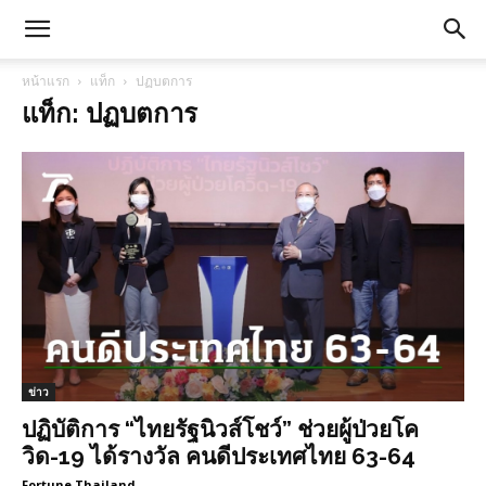
หน้าแรก
แท็ก
ปฏบตการ
แท็ก: ปฏบตการ
ข่าว
ปฏิบัติการ “ไทยรัฐนิวส์โชว์” ช่วยผู้ป่วยโค
วิด-19 ได้รางวัล คนดีประเทศไทย 63-64
Fortune Thailand