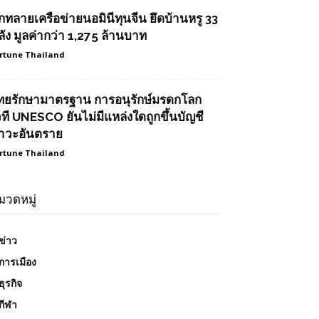
ุกทลายเครือข่ายนอมินีทุนจีน ยึดบ้านหรู 33
ลัง มูลค่ากว่า 1,275 ล้านบาท
rtune Thailand
ทยรักษามาตรฐาน การอนุรักษ์มรดกโลก
วที UNESCO ยันไม่มีแหล่งใดถูกขึ้นบัญชี
าวะอันตราย
rtune Thailand
มวดหมู่
ข่าว
การเมือง
ธุรกิจ
กีฬา