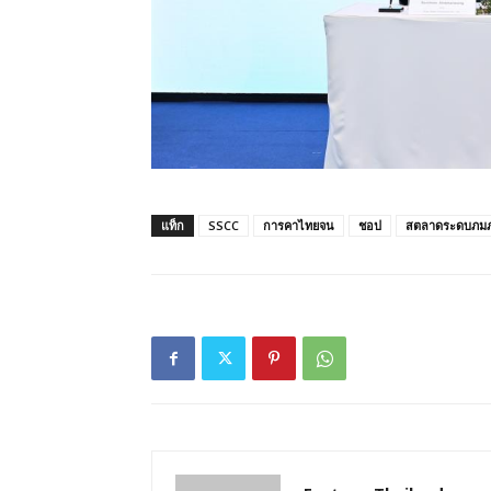
แท็ก
SSCC
การคาไทยจน
ชอป
สตลาดระดบภม