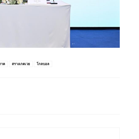
ภาค
สรางเกตเวย
โกลบอล