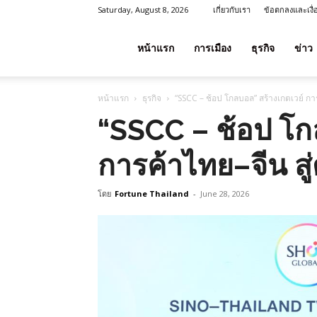
Saturday, August 8, 2026
เกี่ยวกับเรา
ข้อตกลงและเงื
โชค
หน้าแรก
การเมือง
ธุรกิจ
ข่าว
หน้าแรก
ธุรกิจ
“SSCC – ช้อป โกลบอล” สร้างเกตเวย์ กา
ลาภ
“SSCC – ช้อป โก
การค้าไทย–จีน สู
ประเทศไทย
โดย
Fortune Thailand
-
June 28, 2026