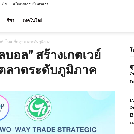
่อนไข
นโยบายความเป็นส่วนตัว
กีฬา
เทคโนโลยี
รค้าไทย–จีน สู่ตลาดระดับภูมิภาค
โ
ลบอล” สร้างเกตเวย์
่ตลาดระดับภูมิภาค
ด
2
Fo
เ
2
B
Fo