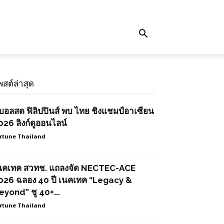
พสต์ล่าสุด
ูบอลสด ฟิลิปปินส์ พบ ไทย ชิงแชมป์อาเซียน
026 ลิงก์ดูออนไลน์
rtune Thailand
นคเทค สวทช. แถลงจัด NECTEC-ACE
026 ฉลอง 40 ปี เนคเทค “Legacy &
eyond” ชู 40+...
rtune Thailand