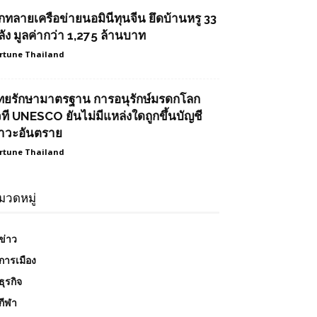
ุกทลายเครือข่ายนอมินีทุนจีน ยึดบ้านหรู 33
ลัง มูลค่ากว่า 1,275 ล้านบาท
rtune Thailand
ทยรักษามาตรฐาน การอนุรักษ์มรดกโลก
วที UNESCO ยันไม่มีแหล่งใดถูกขึ้นบัญชี
าวะอันตราย
rtune Thailand
มวดหมู่
ข่าว
การเมือง
ธุรกิจ
กีฬา