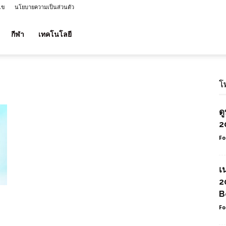
ไข
นโยบายความเป็นส่วนตัว
กีฬา
เทคโนโลยี
โ
ด
2
Fo
เ
2
B
Fo