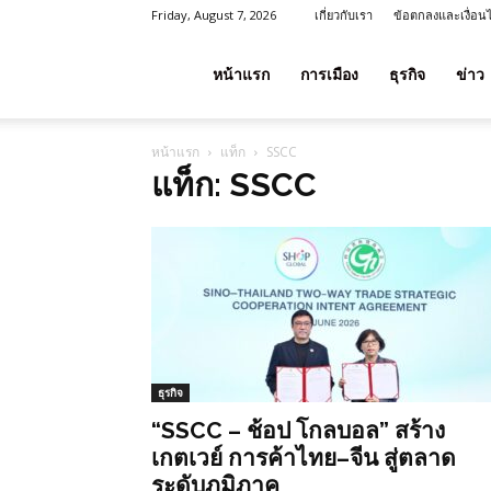
Friday, August 7, 2026
เกี่ยวกับเรา
ข้อตกลงและเงื่อน
โชค
หน้าแรก
การเมือง
ธุรกิจ
ข่าว
หน้าแรก
แท็ก
SSCC
ลาภ
แท็ก: SSCC
ประเทศไทย
ธุรกิจ
“SSCC – ช้อป โกลบอล” สร้าง
เกตเวย์ การค้าไทย–จีน สู่ตลาด
ระดับภูมิภาค