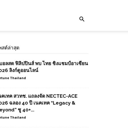
พสต์ล่าสุด
ูบอลสด ฟิลิปปินส์ พบ ไทย ชิงแชมป์อาเซียน
026 ลิงก์ดูออนไลน์
rtune Thailand
นคเทค สวทช. แถลงจัด NECTEC-ACE
026 ฉลอง 40 ปี เนคเทค “Legacy &
eyond” ชู 40+...
rtune Thailand