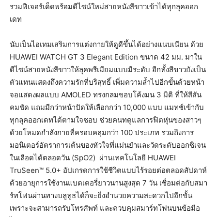
รวมฟีเจอร์เด็ดพร้อมดีไซน์ใหม่สายหนังสีขาวเข้าได้ทุกลุคออก
เดท
นับเป็นไอเทมเสริมการแต่งกายให้ดูดีขึ้นได้อย่างแนบเนียน ด้วย
HUAWEI WATCH GT 3 Elegant Edition ขนาด 42 มม.
มาใน
ดีไซน์สายหนังสีขาวให้ลุคพรีเมียมแบบมีระดับ อีกทั้งสีขาวยังเป็น
ตัวแทนแสดงถึงความรักที่บริสุทธิ์ เพิ่มความล้ำไปอีกขั้นด้วยหน้า
จอแสดงผลแบบ AMOLED ทรงกลมขอบโค้งมน 3 มิติ ที่ให้สีสัน
คมชัด แถมมีกว่าหน้าปัดให้เลือกกว่า 10,000 แบบ แมทช์เข้ากับ
ทุกลุคออกเดทได้ตามใจชอบ ช่วยคนทดูแลการฟิตหุ่นของสาวๆ
ด้วยโหมดกำลังกายที่ครอบคลุมกว่า 100 ประเภท รวมถึงการ
มอนิเตอร์อัตราการเต้นของหัวใจที่แม่นยำและวัดระดับออกซิเจน
ในเลือดได้ตลอดวัน (SpO2) ผ่านเทคโนโลยี HUAWEI
TruSeen™ 5.0+ อัปเกรดการใช้ชีวิตแบบไร้รอยต่อตลอดสัปดาห์
ด้วยอายุการใช้งานแบตเตอรี่ยาวนานสูงสุด 7 วัน เชื่อมต่อกับสมา
ร์ทโฟนผ่านทางบลูทูธได้ก็จะยิ่งอำนวยความสะดวกไปอีกขั้น
เพราะจะสามารถรับโทรศัพท์ และควบคุมสมาร์ทโฟนบนข้อมือ