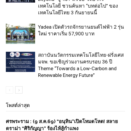
เทคโนโลยี ชวนค้นหา “บทต่อไป” ของ
เทคโนโลยีไทย 3 กันยายนนี้
Yadea เปิดตัวรถจักรยานยนต์ไฟฟ้า 2 รุ่น
ใหม่ ราคาเริ่ม 57,900 บาท
สถาบันนวัตกรรมเทคโนโลยีไทย-ฝรั่งเศส
มจพ. ขอเชิญร่วมงานครบรอบ 36 ปี
Theme “Towards a Low-Carbon and
Renewable Energy Future”
โพสต์ล่าสุด
ศรพระราม : (9 ส.ค.69) “อนุทิน”เปิดโหมดโหด! สลาย
ดราม่า “ศิริกัญญา” ร้องไห้สู้กำแพง