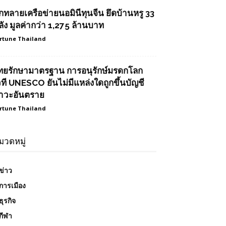
ุกทลายเครือข่ายนอมินีทุนจีน ยึดบ้านหรู 33
ลัง มูลค่ากว่า 1,275 ล้านบาท
rtune Thailand
ทยรักษามาตรฐาน การอนุรักษ์มรดกโลก
วที UNESCO ยันไม่มีแหล่งใดถูกขึ้นบัญชี
าวะอันตราย
rtune Thailand
มวดหมู่
ข่าว
การเมือง
ธุรกิจ
กีฬา