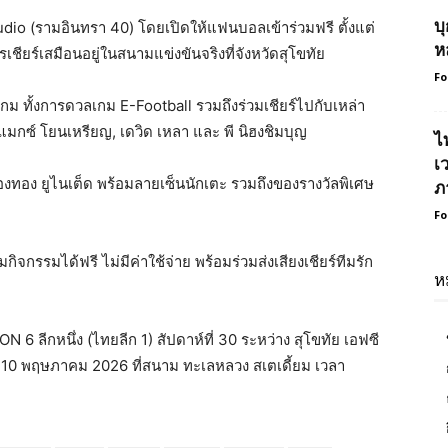
บ
udio (รามอินทรา 40)
โดยเปิดให้แฟนบอลเข้าร่วมฟรี ตั้งแต่
ห
ียร์เสมือนอยู่ในสนามแข่งขันจริงที่จังหวัดสุโขทัย
Fo
กม ทั้งการดวลเกม
E-Football
รวมถึงร่วมเชียร์ไปกับเหล่า
แมกซ์ โยนเหรียญ
,
เดวิด เหลา
และ
พี นิฮงชิมบุญ
ไ
เ
ืองทอง ยูไนเต็ด พร้อมลายเซ็นนักเตะ
รวมถึงของรางวัลพิเศษ
ภ
Fo
กรรมได้ฟรี ไม่มีค่าใช้จ่าย พร้อมร่วมส่งเสียงเชียร์ทีมรัก
ห
 6 ลีกหนึ่ง (ไทยลีก 1)
สัปดาห์ที่ 30 ระหว่าง
สุโขทัย เอฟซี
่ 10 พฤษภาคม 2026 ที่สนาม ทะเลหลวง สเตเดี้ยม เวลา