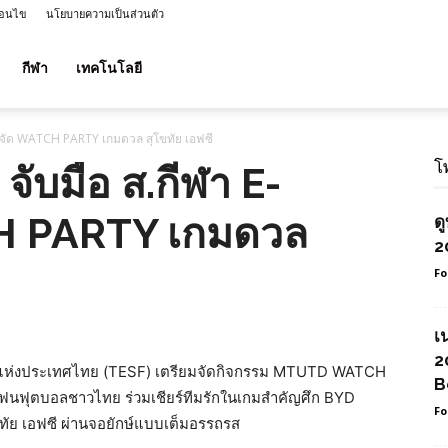
่อนไข
นโยบายความเป็นส่วนตัว
กีฬา
เทคโนโลยี
rt จัด WATCH PARTY เกมดวล สุโขทัย เอฟซี
โ
 จับมือ ส.กีฬา E-
H PARTY เกมดวล
ด
2
Fo
เ
2
แห่งประเทศไทย (TESF)
เตรียมจัดกิจกรรม
MTUTD WATCH
B
แฟนฟุตบอลชาวไทย ร่วมเชียร์ทีมรักในเกมสำคัญศึก
BYD
Fo
ทัย เอฟซี
ผ่านจอยักษ์แบบเต็มอรรถรส