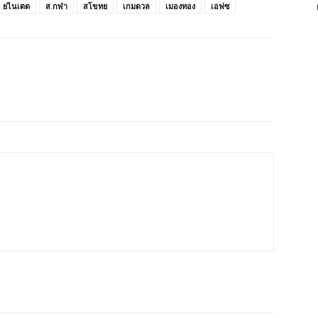
ยไนเตด
ส.กฬา
สโขทย
เกมดวล
เมองทอง
เอฟซ