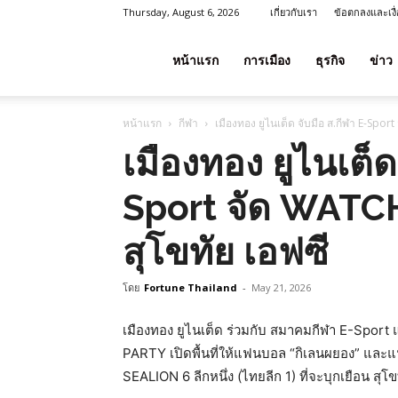
Thursday, August 6, 2026
เกี่ยวกับเรา
ข้อตกลงและเงื
โชค
หน้าแรก
การเมือง
ธุรกิจ
ข่าว
หน้าแรก
กีฬา
เมืองทอง ยูไนเต็ด จับมือ ส.กีฬา E-Spo
ลาภ
เมืองทอง ยูไนเต็ด
Sport จัด WATC
ประเทศไทย
สุโขทัย เอฟซี
โดย
Fortune Thailand
-
May 21, 2026
เมืองทอง ยูไนเต็ด
ร่วมกับ
สมาคมกีฬา E-Sport 
PARTY
เปิดพื้นที่ให้แฟนบอล “กิเลนผยอง” และ
SEALION 6 ลีกหนึ่ง (ไทยลีก 1)
ที่จะบุกเยือน
สุโข