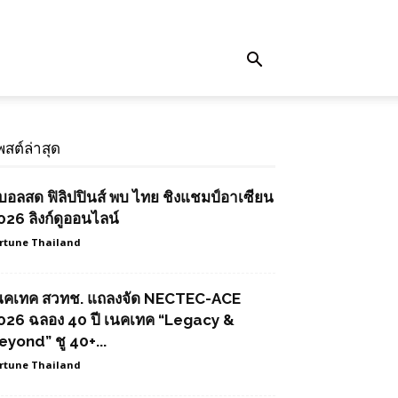
พสต์ล่าสุด
ูบอลสด ฟิลิปปินส์ พบ ไทย ชิงแชมป์อาเซียน
026 ลิงก์ดูออนไลน์
rtune Thailand
นคเทค สวทช. แถลงจัด NECTEC-ACE
026 ฉลอง 40 ปี เนคเทค “Legacy &
eyond” ชู 40+...
rtune Thailand