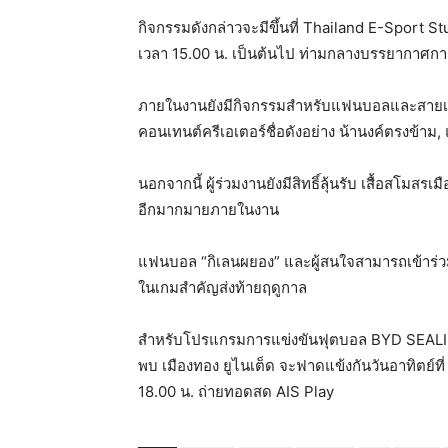
กิจกรรมดังกล่าวจะมีขึ้นที่
Thailand E-Sport St
เวลา 15.00 น. เป็นต้นไป ท่ามกลางบรรยากาศการเช
ภายในงานยังมีกิจกรรมสำหรับแฟนบอลและสายเ
คอนเทนต์ครีเอเตอร์ชื่อดังอย่าง
น้านงค์ตรงข้าม
,
นอกจากนี้ ผู้ร่วมงานยังมีสิทธิ์ลุ้นรับ
เสื้อสโมสรเม
อีกมากมายภายในงาน
แฟนบอล “กิเลนผยอง” และผู้สนใจสามารถเข้าร่วมกิจ
ในเกมสำคัญส่งท้ายฤดูกาล
สำหรับโปรแกรมการแข่งขัน
ฟุตบอล BYD SEALION
พบ เมืองทอง ยูไนเต็ด
จะฟาดแข้งกันวันอาทิตย์ที
18.00 น. ถ่ายทอดสด AIS Play