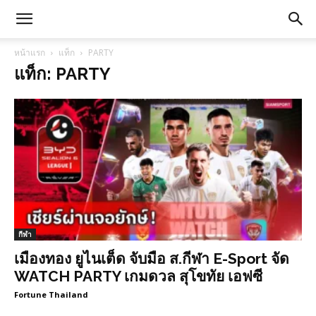
หน้าแรก
แท็ก
PARTY
แท็ก: PARTY
กีฬา
เมืองทอง ยูไนเต็ด จับมือ ส.กีฬา E-Sport จัด
WATCH PARTY เกมดวล สุโขทัย เอฟซี
Fortune Thailand