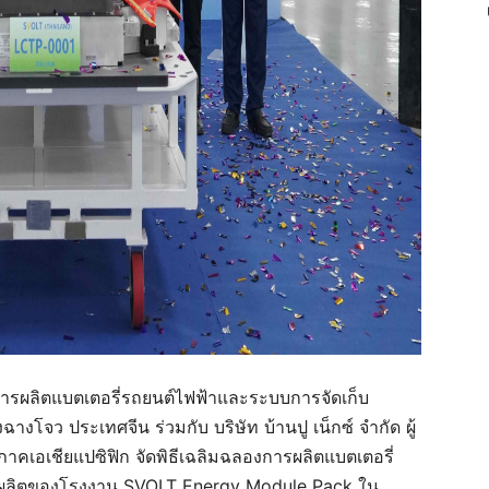
นการผลิตแบตเตอรี่รถยนต์ไฟฟ้าและระบบการจัดเก็บ
งฉางโจว ประเทศจีน
ร่วมกับ
บริษัท บ้านปู เน็กซ์ จำกัด
ผู้
ภาคเอเชียแปซิฟิก
จัดพิธีเฉลิมฉลองการผลิตแบตเตอรี่
ลิตของโรงงาน SVOLT Energy Module Pack ใน