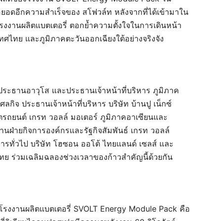
ต่อยอดอีกความสำเร็จของ
สโฟวล์ท
หลังจากที่
ได้เข้ามาใน
งโรงงานผลิตแบตเตอรี่
ตอกย้ำความตั้งใจในการเดินหน้า
ศไทย และภูมิภาคตะวันออกเฉียงใต้อย่างจริงจัง
ประธานอาวุโส และประธานเจ้าหน้าที่บริหาร ภูมิภาค
ลกิจ ประธานเจ้าหน้าที่บริหาร บริษัท บ้านปู เน็กซ์
ิตรถยนต์ เกรท วอลล์ มอเตอร์ ภูมิภาคอาเซียนและ
นฝ่ายกิจการองค์กรและรัฐกิจสัมพันธ์ เกรท วอลล์
ดการทั่วไป บริษัท โฮซอน ออโต้ ไทยแลนด์ เซลส์
และ
ศไทย
ร่วมเฉลิมฉลองช่วงเวลาของก้าวสำคัญนี้ด้วยกัน
โรงงานผลิตแบตเตอรี่ SVOLT Energy Module Pack คือ