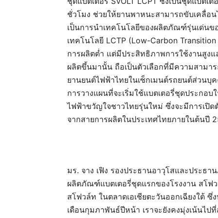
ชุดแบตเตอรี่ SVOLT LCPT
ซึ่งเป็น
ชุดแบตเตอ
ชั่วโมง
ช่วยให้ยานพาหนะสามารถขับเคลื่อน
เป็นการนำเทคโนโลยีของผลิตภัณฑ์รุ่นเด่นข
เทคโนโลยี LCTP (Low-Carbon Transition
การผลิตต่ำ แต่มีประสิทธิภาพการใช้งานสูงแล
ผลิตขึ้นมานั้น ถือเป็นตัวเลือกที่มีความสาม
ยานยนต์ไฟฟ้าไทยในเซ็กเมนต์รถยนต์ส่วนบ
การวางแผนที่จะเริ่มใช้แบตเตอรี่ชุดประกอ
ไฟฟ้าขวัญใจชาวไทยรุ่นใหม่
ซึ่งจะมีการ
เปิดต
จากสายการผลิตในประเทศไทยภายในต้นปี 25
มร. จาง เฟิง รองประธานอาวุโสและประธานภ
ผลิตภัณฑ์แบตเตอรี่ชุดแรกของโรงงาน สโฟว
สโฟวล์ท ในตลาดเอเชียตะวันออกเฉียงใต้
ซึ่
เดือนกุมภาพันธ์ปีหน้า เราจะยังคงมุ่งเน้น