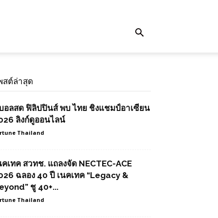
พสต์ล่าสุด
ูบอลสด ฟิลิปปินส์ พบ ไทย ชิงแชมป์อาเซียน
026 ลิงก์ดูออนไลน์
rtune Thailand
นคเทค สวทช. แถลงจัด NECTEC-ACE
026 ฉลอง 40 ปี เนคเทค “Legacy &
eyond” ชู 40+...
rtune Thailand