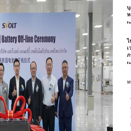
บ
ห
Fo
ไ
เ
ภ
Fo
ห