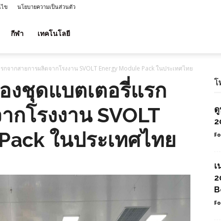
นไข
นโยบายความเป็นส่วนตัว
กีฬา
เทคโนโลยี
่แรกจากสายการผลิตจากโรงงาน SVOLT Energy Module Pack ในประเทศไทย
โ
องชุดแบตเตอรี่แรก
จากโรงงาน SVOLT
ด
2
 Pack ในประเทศไทย
Fo
เ
2
B
Fo