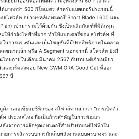
รี่ลิเธียมไออนฟอสเฟตมีความจุพลังงาน 60 กิโลวัตต์
ได้มากกว่า 500 กิโลเมตร
สำหรับแบตเตอรี่ประกอบนี้
องสโฟวล์ท อย่าง
เซลล์แบตเตอรี่ Short Blade L600
และ
 Plan)
เข้ามารวมไว้ด้วยกัน ซึ่งเป็นผลิตภัณฑ์ที่มีต้นทุน
ะให้กำลังไฟฟ้าที่มาก ทำให้แบตเตอรี่ของ สโฟวล์ท ที่
ารถในการแข่งขันและเป็น
โซลูชันที่มีประสิทธิภาพในตลาด
ุคคลขนาดเล็ก
หรือ
A Segment
นอกจากนี้
สโฟวล์ท
ยังมี
บในไทยภายในเดือน มีนาคม 2567 กับรถยนต์เจ้าเหมียว
ัว
และ
เริ่มส่งมอบ New GWM ORA Good Cat ที่ออก
67 นี้
ูมิภาคเอเชียแปซิฟิกของ สโฟวล์ท
กล่าวว่า “
การเปิดตัว
ล์ท ประเทศไทย ถือเป็นก้าวสำคัญในการพัฒนา
งหลังจากการผลิตชุดแบตเตอรี่สำหรับรถยนต์ไฟฟ้าใน
ไปที่สายการผลิตระบบการกักเก็บพลังงานแบบครบวงจร และ