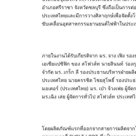
อำเภอศรีราชา จังหวัดชลบุรี
ซึ่งถือเป็นการ
ประเทศไทย
และ
มีการวางศิลาฤกษ์เพื่อจัดตั้
ขับเคลื่อนอุตสาหกรรมยานยนต์ไฟฟ้าในประเท
ภายในงานได้รับเกียรติจาก
มร. จาง เฟิง รอง
เอเชียแปซิฟิก ของ สโฟวล์ท นายสินนท์ ว่องกุศ
จำกัด มร. เกร็ก ลี รองประธานบริหารฝ่ายผล
ประเทศไทย นายครรชิต ไชยสุโพธิ์ รองประธา
มอเตอร์ (ประเทศไทย) มร. เป่า จ้วงเฟย ผู้จั
มร.เฉิง เล่ย ผู้จัดการทั่วไป สโฟวล์ท ประเท
โดย
ผลิตภัณฑ์แรกที่ออกจากสายการผลิตจาก