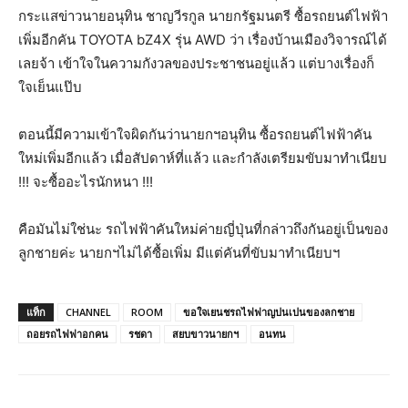
กระแสข่าวนายอนุทิน ชาญวีรกูล นายกรัฐมนตรี ซื้อรถยนต์ไฟฟ้า
เพิ่มอีกคัน TOYOTA bZ4X รุ่น AWD ว่า เรื่องบ้านเมืองวิจารณ์ได้
เลยจ้า เข้าใจในความกังวลของประชาชนอยู่แล้ว แต่บางเรื่องก็
ใจเย็นแป๊บ
ตอนนี้มีความเข้าใจผิดกันว่านายกฯอนุทิน ซื้อรถยนต์ไฟฟ้าคัน
ใหม่เพิ่มอีกแล้ว เมื่อสัปดาห์ที่แล้ว และกำลังเตรียมขับมาทำเนียบ
!!! จะซื้ออะไรนักหนา !!!
คือมันไม่ใช่นะ รถไฟฟ้าคันใหม่ค่ายญี่ปุ่นที่กล่าวถึงกันอยู่เป็นของ
ลูกชายค่ะ นายกฯไม่ได้ซื้อเพิ่ม มีแต่คันที่ขับมาทำเนียบฯ
แท็ก
CHANNEL
ROOM
ขอใจเยนชรถไฟฟาญปนเปนของลกชาย
ถอยรถไฟฟาอกคน
รชดา
สยบขาวนายกฯ
อนทน