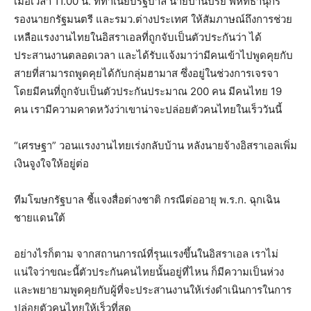
เมื่อเวลา 11.00 น. ที่ทำเนียบรัฐบาล นายปานปรีย์ พหิทธานุกร
รองนายกรัฐมนตรี และรมว.ต่างประเทศ ให้สัมภาษณ์ถึงการช่วย
เหลือแรงงานไทยในอิสราเอลที่ถูกจับเป็นตัวประกันว่า ได้
ประสานงานตลอดเวลา และได้รับแจ้งมาว่ามีคนเข้าไปพูดคุยกับ
สายที่สามารถพูดคุยได้กับกลุ่มฮามาส ซึ่งอยู่ในช่วงการเจรจา
โดยมีคนที่ถูกจับเป็นตัวประกันประมาณ 200 คน มีคนไทย 19
คน เรามีความคาดหวังว่าเขาน่าจะปล่อยตัวคนไทยในเร็ววันนี้
“เศรษฐา” วอนแรงงานไทยเร่งกลับบ้าน หลังนายจ้างอิสราเอลเพิ่ม
เงินจูงใจให้อยู่ต่อ
ทีมโฆษกรัฐบาล ชี้แจงสื่อต่างชาติ กรณีต่ออายุ พ.ร.ก. ฉุกเฉิน
ชายแดนใต้
อย่างไรก็ตาม จากสถานการณ์ที่รุนแรงขึ้นในอิสราเอล เราไม่
แน่ใจว่าขณะนี้ตัวประกันคนไทยนั้นอยู่ที่ไหน ก็มีความเป็นห่วง
และพยายามพูดคุยกับผู้ที่จะประสานงานให้เร่งดำเนินการในการ
ปล่อยตัวคนไทยให้เร็วที่สุด