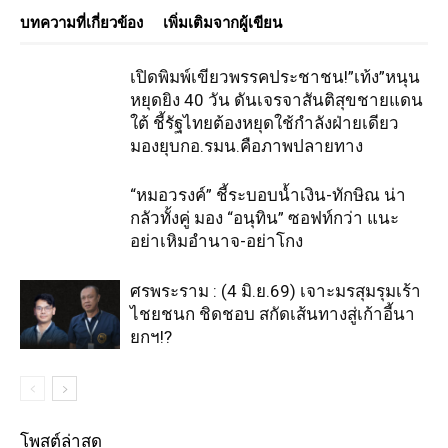
บทความที่เกี่ยวข้อง
เพิ่มเติมจากผู้เขียน
เปิดพิมพ์เขียวพรรคประชาชน!”เท้ง”หนุน
หยุดยิง 40 วัน ดันเจรจาสันติสุขชายแดน
ใต้ ชี้รัฐไทยต้องหยุดใช้กำลังฝ่ายเดียว
มองยุบกอ.รมน.คือภาพปลายทาง
“หมอวรงค์” ชี้ระบอบน้ำเงิน-ทักษิณ น่า
กลัวทั้งคู่ มอง “อนุทิน” ซอฟท์กว่า แนะ
อย่าเหิมอำนาจ-อย่าโกง
ศรพระราม : (4 มิ.ย.69) เจาะมรสุมรุมเร้า
ไชยชนก ชิดชอบ สกัดเส้นทางสู่เก้าอี้นา
ยกฯ!?
โพสต์ล่าสุด