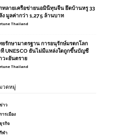
ุกทลายเครือข่ายนอมินีทุนจีน ยึดบ้านหรู 33
ลัง มูลค่ากว่า 1,275 ล้านบาท
rtune Thailand
ทยรักษามาตรฐาน การอนุรักษ์มรดกโลก
วที UNESCO ยันไม่มีแหล่งใดถูกขึ้นบัญชี
าวะอันตราย
rtune Thailand
มวดหมู่
ข่าว
การเมือง
ธุรกิจ
กีฬา