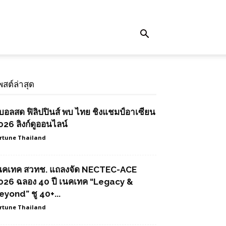
พสต์ล่าสุด
ูบอลสด ฟิลิปปินส์ พบ ไทย ชิงแชมป์อาเซียน
026 ลิงก์ดูออนไลน์
rtune Thailand
นคเทค สวทช. แถลงจัด NECTEC-ACE
026 ฉลอง 40 ปี เนคเทค “Legacy &
eyond” ชู 40+...
rtune Thailand