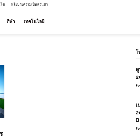
นไข
นโยบายความเป็นส่วนตัว
กีฬา
เทคโนโลยี
โ
ด
2
Fo
เ
2
B
Fo
ร