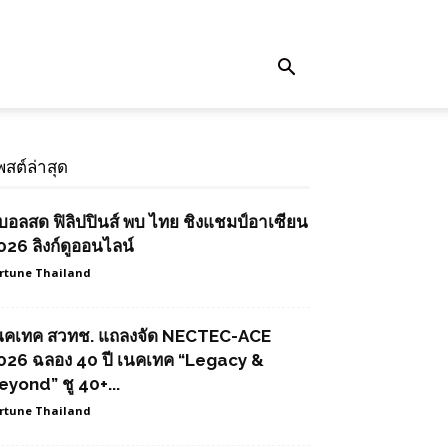
พสต์ล่าสุด
ูบอลสด ฟิลิปปินส์ พบ ไทย ชิงแชมป์อาเซียน
026 ลิงก์ดูออนไลน์
rtune Thailand
นคเทค สวทช. แถลงจัด NECTEC-ACE
026 ฉลอง 40 ปี เนคเทค “Legacy &
eyond” ชู 40+...
rtune Thailand