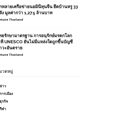
ุกทลายเครือข่ายนอมินีทุนจีน ยึดบ้านหรู 33
ลัง มูลค่ากว่า 1,275 ล้านบาท
rtune Thailand
ทยรักษามาตรฐาน การอนุรักษ์มรดกโลก
วที UNESCO ยันไม่มีแหล่งใดถูกขึ้นบัญชี
าวะอันตราย
rtune Thailand
มวดหมู่
ข่าว
การเมือง
ธุรกิจ
กีฬา