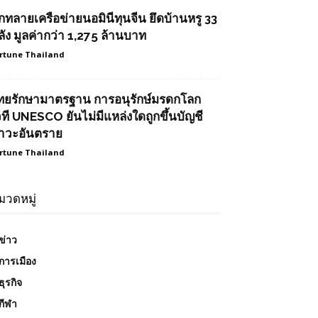
ุกทลายเครือข่ายนอมินีทุนจีน ยึดบ้านหรู 33
ลัง มูลค่ากว่า 1,275 ล้านบาท
rtune Thailand
ทยรักษามาตรฐาน การอนุรักษ์มรดกโลก
วที UNESCO ยันไม่มีแหล่งใดถูกขึ้นบัญชี
าวะอันตราย
rtune Thailand
มวดหมู่
ข่าว
การเมือง
ธุรกิจ
กีฬา