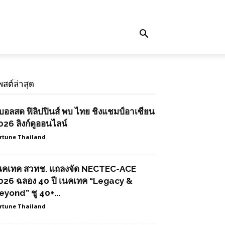
พสต์ล่าสุด
ูบอลสด ฟิลิปปินส์ พบ ไทย ชิงแชมป์อาเซียน
026 ลิงก์ดูออนไลน์
rtune Thailand
นคเทค สวทช. แถลงจัด NECTEC-ACE
026 ฉลอง 40 ปี เนคเทค “Legacy &
eyond” ชู 40+...
rtune Thailand