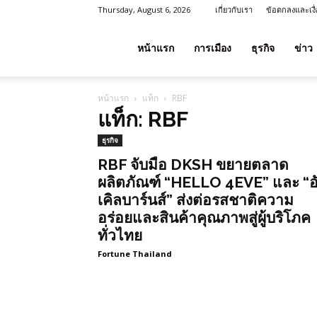
Thursday, August 6, 2026
เกี่ยวกับเรา
ข้อตกลงและเงื
โชค
หน้าแรก
การเมือง
ธุรกิจ
ข่าว
หน้าแรก
แท็ก
RBF
ลาภ
แท็ก: RBF
ธุรกิจ
ประเทศไทย
RBF จับมือ DKSH ขยายตลาด
ผลิตภัณฑ์ “HELLO 4EVE” และ “อ
เคิลบาร์นส์” ส่งต่อรสชาติความ
อร่อยและสินค้าคุณภาพสู่ผู้บริโภค
ทั่วไทย
Fortune Thailand