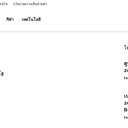
่อนไข
นโยบายความเป็นส่วนตัว
กีฬา
เทคโนโลยี
โ
ด
2
ัง
Fo
เ
2
B
Fo