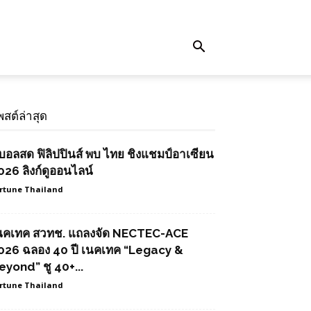
พสต์ล่าสุด
ูบอลสด ฟิลิปปินส์ พบ ไทย ชิงแชมป์อาเซียน
026 ลิงก์ดูออนไลน์
rtune Thailand
นคเทค สวทช. แถลงจัด NECTEC-ACE
026 ฉลอง 40 ปี เนคเทค “Legacy &
eyond” ชู 40+...
rtune Thailand