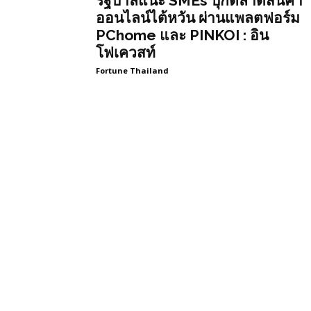
รัฐบาลแนะ SMEs บุกตลาดสินค้า
ออนไลน์ไต้หวัน ผ่านแพลตฟอร์ม
PChome และ PINKOI : อิน
โฟเควสท์
Fortune Thailand