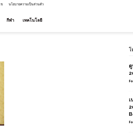
ไข
นโยบายความเป็นส่วนตัว
กีฬา
เทคโนโลยี
โ
ด
2
Fo
เ
2
B
Fo