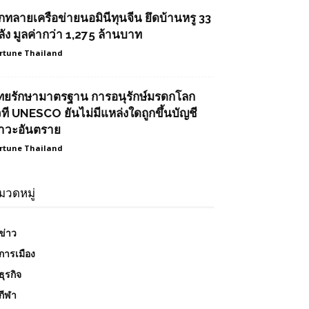
ุกทลายเครือข่ายนอมินีทุนจีน ยึดบ้านหรู 33
ลัง มูลค่ากว่า 1,275 ล้านบาท
rtune Thailand
ทยรักษามาตรฐาน การอนุรักษ์มรดกโลก
วที UNESCO ยันไม่มีแหล่งใดถูกขึ้นบัญชี
าวะอันตราย
rtune Thailand
มวดหมู่
ข่าว
การเมือง
ธุรกิจ
กีฬา