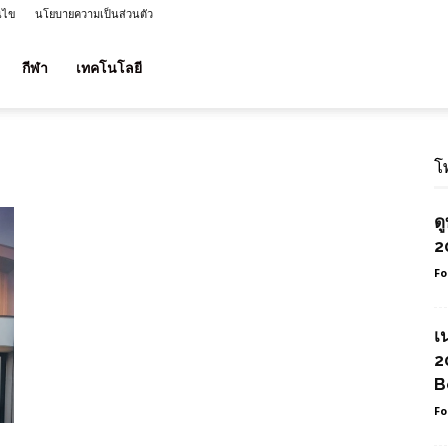
นไข
นโยบายความเป็นส่วนตัว
กีฬา
เทคโนโลยี
โ
ด
2
Fo
เ
2
B
Fo