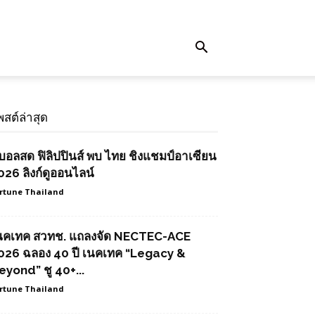
พสต์ล่าสุด
ูบอลสด ฟิลิปปินส์ พบ ไทย ชิงแชมป์อาเซียน
026 ลิงก์ดูออนไลน์
rtune Thailand
นคเทค สวทช. แถลงจัด NECTEC-ACE
026 ฉลอง 40 ปี เนคเทค “Legacy &
eyond” ชู 40+...
rtune Thailand