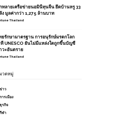
ุกทลายเครือข่ายนอมินีทุนจีน ยึดบ้านหรู 33
ลัง มูลค่ากว่า 1,275 ล้านบาท
rtune Thailand
ทยรักษามาตรฐาน การอนุรักษ์มรดกโลก
วที UNESCO ยันไม่มีแหล่งใดถูกขึ้นบัญชี
าวะอันตราย
rtune Thailand
มวดหมู่
ข่าว
การเมือง
ธุรกิจ
กีฬา