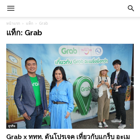
หน้าแรก
แท็ก
Grab
แท็ก: Grab
ธุรกิจ
Grab x ททท. ดันโปรเจค เที่ยวกับแกร็บ อะเม