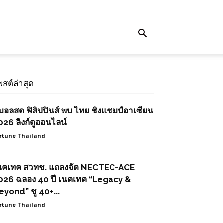
พสต์ล่าสุด
ูบอลสด ฟิลิปปินส์ พบ ไทย ชิงแชมป์อาเซียน
026 ลิงก์ดูออนไลน์
rtune Thailand
นคเทค สวทช. แถลงจัด NECTEC-ACE
026 ฉลอง 40 ปี เนคเทค “Legacy &
eyond” ชู 40+...
rtune Thailand