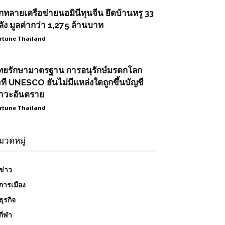
ุกทลายเครือข่ายนอมินีทุนจีน ยึดบ้านหรู 33
ลัง มูลค่ากว่า 1,275 ล้านบาท
rtune Thailand
ทยรักษามาตรฐาน การอนุรักษ์มรดกโลก
วที UNESCO ยันไม่มีแหล่งใดถูกขึ้นบัญชี
าวะอันตราย
rtune Thailand
มวดหมู่
ข่าว
การเมือง
ธุรกิจ
กีฬา