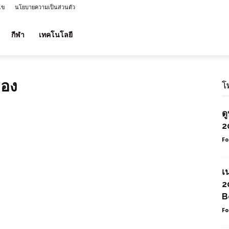
ไข
นโยบายความเป็นส่วนตัว
กีฬา
เทคโนโลยี
ของ
โ
ด
2
Fo
เ
2
B
Fo