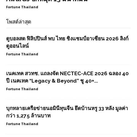
Fortune Thailand
โพสต์ล่าสุด
ดูบอลสด ฟิลิปปินส์ พบ ไทย ชิงแชมป์อาเซียน 2026 ลิงก์
ดูออนไลน์
Fortune Thailand
เนคเทค สวทช. แถลงจัด NECTEC-ACE 2026 ฉลอง 40
ปี เนคเทค “Legacy & Beyond” ชู 40+...
Fortune Thailand
บุกทลายเครือข่ายนอมินีทุนจีน ยึดบ้านหรู 33 หลัง มูลค่า
กว่า 1,275 ล้านบาท
Fortune Thailand