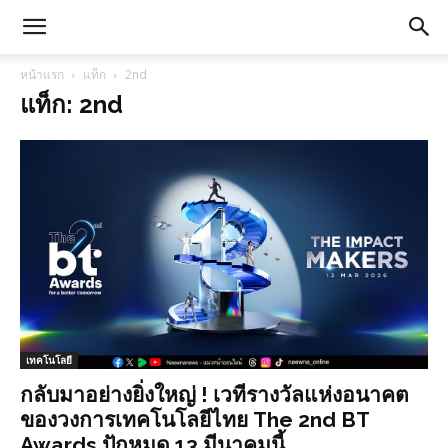
หน้าแรก
แท็ก
2nd
แท็ก: 2nd
เทคโนโลยี
กลับมาอย่างยิ่งใหญ่ ! เวทีรางวัลแห่งอนาคต
ของวงการเทคโนโลยีไทย The 2nd BT
Awards ปักหมุด 13 มีนาคมนี้