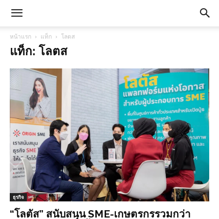
หน้าแรก
แท็ก
โลตส
แท็ก: โลตส
ธุรกิจ
“โลตัส” สนับสนุน SME-เกษตรกรรวมกว่า