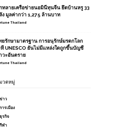
ุกทลายเครือข่ายนอมินีทุนจีน ยึดบ้านหรู 33
ลัง มูลค่ากว่า 1,275 ล้านบาท
rtune Thailand
ทยรักษามาตรฐาน การอนุรักษ์มรดกโลก
วที UNESCO ยันไม่มีแหล่งใดถูกขึ้นบัญชี
าวะอันตราย
rtune Thailand
มวดหมู่
ข่าว
การเมือง
ธุรกิจ
กีฬา