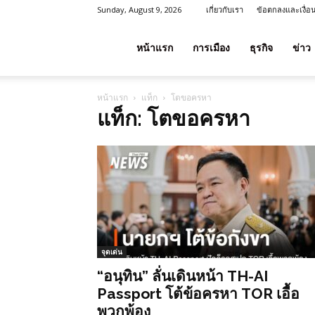
Sunday, August 9, 2026
เกี่ยวกับเรา
ข้อตกลงและเงื่อ
โชค
หน้าแรก
การเมือง
ธุรกิจ
ข่าว
หน้าแรก
แท็ก
โตขอครหา
ลาภ
แท็ก: โตขอครหา
ประเทศไทย
จุดเด่น
“อนุทิน” ลั่นเดินหน้า TH-AI
Passport โต้ข้อครหา TOR เอื้อ
พวกพ้อง