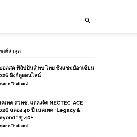
พสต์ล่าสุด
ูบอลสด ฟิลิปปินส์ พบ ไทย ชิงแชมป์อาเซียน
026 ลิงก์ดูออนไลน์
rtune Thailand
นคเทค สวทช. แถลงจัด NECTEC-ACE
026 ฉลอง 40 ปี เนคเทค “Legacy &
eyond” ชู 40+...
rtune Thailand