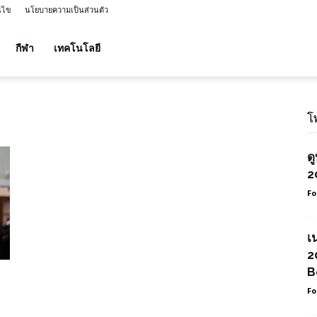
นไข
นโยบายความเป็นส่วนตัว
กีฬา
เทคโนโลยี
โ
ด
2
Fo
เ
2
B
Fo