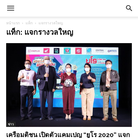
หน้าแรก
แท็ก
แจกรางวลใหญ
แท็ก: แจกรางวลใหญ
ข่าว
เครือมติชน เปิดตัวแคมเปญ “ยูโร 2020” แจก