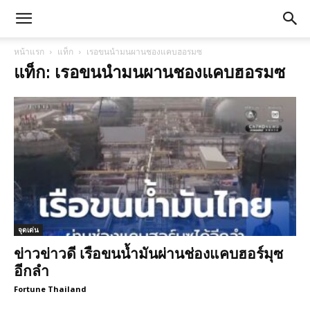
หน้าแรก
แท็ก
เรอขนนำมนผานชองแคบฮอรมซ
แท็ก: เรอขนนำมนผานชองแคบฮอรมซ
จุดเด่น
ข่าวข่าวดี เรือขนน้ำมันผ่านช่องแคบฮอร์มุซ
อีกลำ
Fortune Thailand