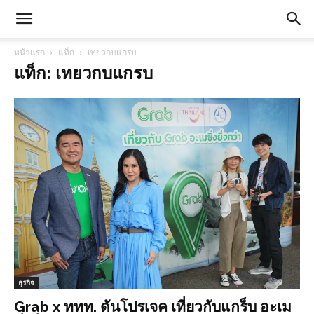
หน้าแรก
แท็ก
เทยวกบแกรบ
แท็ก: เทยวกบแกรบ
ธุรกิจ
Grab x ททท. ดันโปรเจค เที่ยวกับแกร็บ อะเม