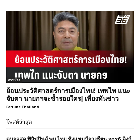
การเมือง
ย้อนประวัติศาสตร์การเมืองไทย! เทพไท แนะ
จับตา นายกฯจะซ้ำรอยใคร| เที่ยงทันข่าว
Fortune Thailand
โพสต์ล่าสุด
ดูบอลสด ฟิลิปปินส์ พบ ไทย ชิงแชมป์อาเซียน 2026 ลิงก์