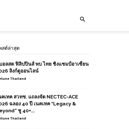
พสต์ล่าสุด
ูบอลสด ฟิลิปปินส์ พบ ไทย ชิงแชมป์อาเซียน
026 ลิงก์ดูออนไลน์
rtune Thailand
นคเทค สวทช. แถลงจัด NECTEC-ACE
026 ฉลอง 40 ปี เนคเทค “Legacy &
eyond” ชู 40+...
rtune Thailand