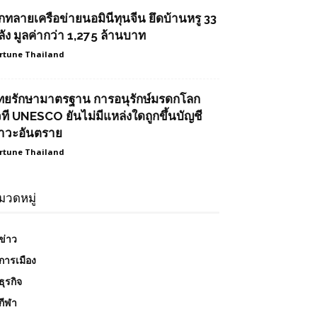
ุกทลายเครือข่ายนอมินีทุนจีน ยึดบ้านหรู 33
ลัง มูลค่ากว่า 1,275 ล้านบาท
rtune Thailand
ทยรักษามาตรฐาน การอนุรักษ์มรดกโลก
วที UNESCO ยันไม่มีแหล่งใดถูกขึ้นบัญชี
าวะอันตราย
rtune Thailand
มวดหมู่
ข่าว
การเมือง
ธุรกิจ
กีฬา