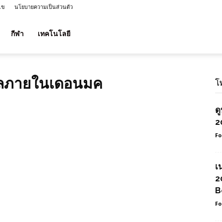
ไข
นโยบายความเป็นส่วนตัว
กีฬา
เทคโนโลยี
มลภายในเดอนมค
โ
ด
2
Fo
เ
2
B
Fo