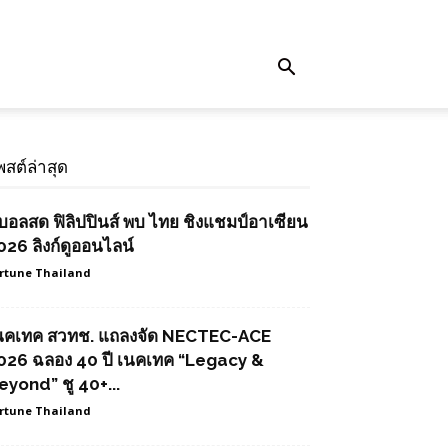
พสต์ล่าสุด
ูบอลสด ฟิลิปปินส์ พบ ไทย ชิงแชมป์อาเซียน
026 ลิงก์ดูออนไลน์
rtune Thailand
นคเทค สวทช. แถลงจัด NECTEC-ACE
026 ฉลอง 40 ปี เนคเทค “Legacy &
eyond” ชู 40+...
rtune Thailand