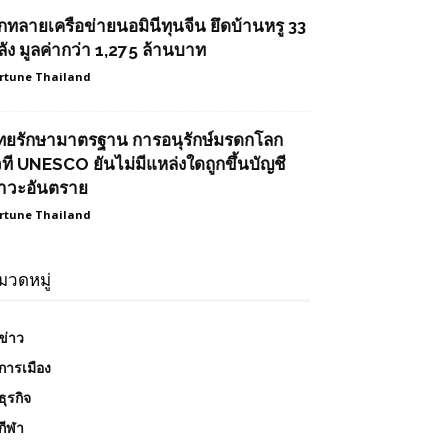
ุกทลายเครือข่ายนอมินีทุนจีน ยึดบ้านหรู 33
ลัง มูลค่ากว่า 1,275 ล้านบาท
rtune Thailand
ทยรักษามาตรฐาน การอนุรักษ์มรดกโลก
วที UNESCO ยันไม่มีแหล่งใดถูกขึ้นบัญชี
าวะอันตราย
rtune Thailand
มวดหมู่
ข่าว
การเมือง
ธุรกิจ
กีฬา