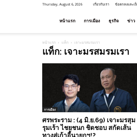
Thursday, August 6, 2026
เกี่ยวกับเรา
ข้อตกลงและเงื
โชค
หน้าแรก
การเมือง
ธุรกิจ
ข่าว
หน้าแรก
แท็ก
เจาะมรสมรมเรา
ลาภ
แท็ก: เจาะมรสมรมเรา
ประเทศไทย
การเมือง
ศรพระราม : (4 มิ.ย.69) เจาะมรสุม
รุมเร้า ไชยชนก ชิดชอบ สกัดเส้น
ทางสู่เก้าอี้นายกฯ!?