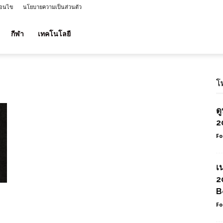
่อนไข
นโยบายความเป็นส่วนตัว
กีฬา
เทคโนโลยี
โ
ด
2
Fo
เ
2
B
Fo