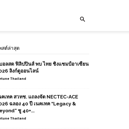
พสต์ล่าสุด
ูบอลสด ฟิลิปปินส์ พบ ไทย ชิงแชมป์อาเซียน
026 ลิงก์ดูออนไลน์
rtune Thailand
นคเทค สวทช. แถลงจัด NECTEC-ACE
026 ฉลอง 40 ปี เนคเทค “Legacy &
eyond” ชู 40+...
rtune Thailand