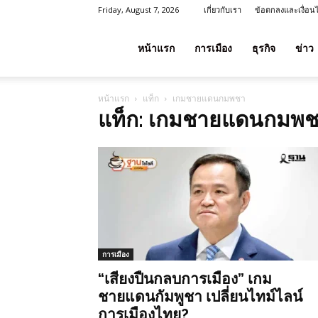
Friday, August 7, 2026
เกี่ยวกับเรา
ข้อตกลงและเงื่อน
โชค
หน้าแรก
การเมือง
ธุรกิจ
ข่าว
หน้าแรก
แท็ก
เกมชายแดนกมพชา
ลาภ
แท็ก: เกมชายแดนกมพ
ประเทศไทย
การเมือง
“เสียงปืนกลบการเมือง” เกม
ชายแดนกัมพูชา เปลี่ยนไทม์ไลน์
การเมืองไทย?