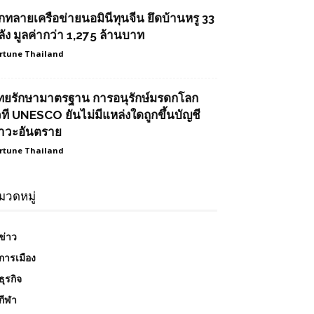
ุกทลายเครือข่ายนอมินีทุนจีน ยึดบ้านหรู 33
ลัง มูลค่ากว่า 1,275 ล้านบาท
rtune Thailand
ทยรักษามาตรฐาน การอนุรักษ์มรดกโลก
วที UNESCO ยันไม่มีแหล่งใดถูกขึ้นบัญชี
าวะอันตราย
rtune Thailand
มวดหมู่
ข่าว
การเมือง
ธุรกิจ
กีฬา