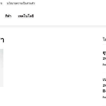
ไข
นโยบายความเป็นส่วนตัว
กีฬา
เทคโนโลยี
ชา
โ
ด
2
Fo
เ
2
B
Fo