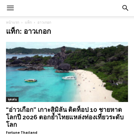
หน้าแรก
แท็ก
อาวเกอก
แท็ก: อาวเกอก
จุดเด่น
“อ่าวเกือก” เกาะสิมิลัน ติดท็อป 10 ชายหาด
โลกปี 2026 ตอกย้ำไทยแหล่งท่องเที่ยวระดับ
โลก
Fortune Thailand