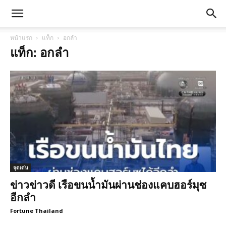
หน้าแรก
แท็ก
อกลำ
แท็ก: อกลำ
จุดเด่น
ข่าวข่าวดี เรือขนน้ำมันผ่านช่องแคบฮอร์มุซ
อีกลำ
Fortune Thailand