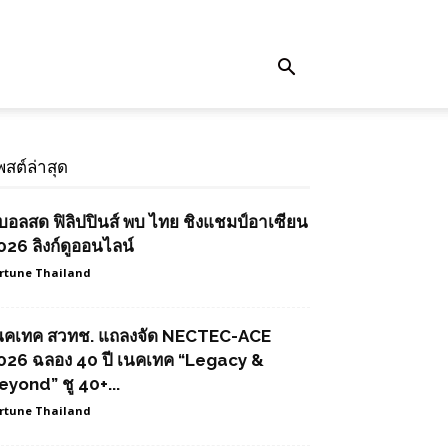
พสต์ล่าสุด
ูบอลสด ฟิลิปปินส์ พบ ไทย ชิงแชมป์อาเซียน
026 ลิงก์ดูออนไลน์
rtune Thailand
นคเทค สวทช. แถลงจัด NECTEC-ACE
026 ฉลอง 40 ปี เนคเทค “Legacy &
eyond” ชู 40+...
rtune Thailand