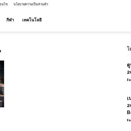
่อนไข
นโยบายความเป็นส่วนตัว
กีฬา
เทคโนโลยี
น
โ
ด
2
Fo
เ
2
B
ก
Fo