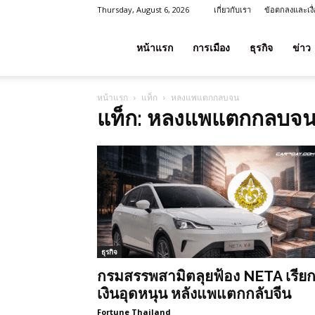
Thursday, August 6, 2026
เกี่ยวกับเรา
ข้อตกลงและเงื
โชค
หน้าแรก
การเมือง
ธุรกิจ
ข่าว
หน้าแรก
แท็ก
หลงแพแตกกลบจน
ลาภ
แท็ก: หลงแพแตกกลบจ
ประเทศไทย
ธุรกิจ
กรมสรรพสามิตลุยฟ้อง NETA เรีย
เงินอุดหนุน หลังแพแตกกลับจีน
Fortune Thailand