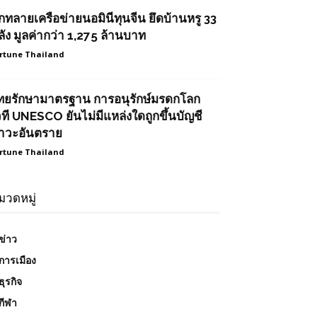
ุกทลายเครือข่ายนอมินีทุนจีน ยึดบ้านหรู 33
ลัง มูลค่ากว่า 1,275 ล้านบาท
rtune Thailand
ทยรักษามาตรฐาน การอนุรักษ์มรดกโลก
วที UNESCO ยันไม่มีแหล่งใดถูกขึ้นบัญชี
าวะอันตราย
rtune Thailand
มวดหมู่
ข่าว
การเมือง
ธุรกิจ
กีฬา