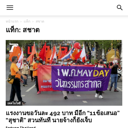
หน้าแรก
แท็ก
สชาต
แท็ก: สชาต
เทคโนโลยี
แรงงานขอวันละ 492 บาท มีอีก “11ข้อเสนอ”
“สุชาติ” สวนทันที นายจ้างก็ยังเจ็บ
Fortune Thailand