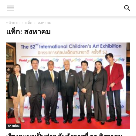
หน้าแรก
แท็ก
สงหาคม
แท็ก: สงหาคม
การเมือง