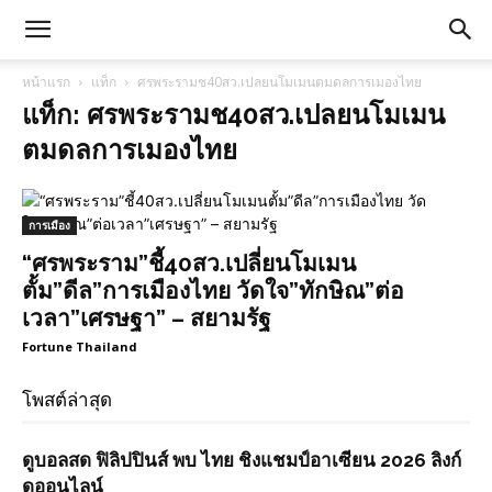
หน้าแรก
แท็ก
ศรพระรามช40สว.เปลยนโมเมนตมดลการเมองไทย
แท็ก: ศรพระรามช40สว.เปลยนโมเมน
ตมดลการเมองไทย
การเมือง
“ศรพระราม”ชี้40สว.เปลี่ยนโมเมน
ตั้ม”ดีล”การเมืองไทย วัดใจ”ทักษิณ”ต่อ
เวลา”เศรษฐา” – สยามรัฐ
Fortune Thailand
โพสต์ล่าสุด
ดูบอลสด ฟิลิปปินส์ พบ ไทย ชิงแชมป์อาเซียน 2026 ลิงก์
ดูออนไลน์