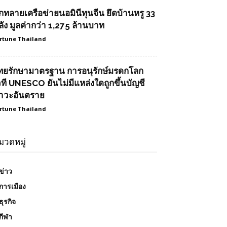
ุกทลายเครือข่ายนอมินีทุนจีน ยึดบ้านหรู 33
ลัง มูลค่ากว่า 1,275 ล้านบาท
rtune Thailand
ทยรักษามาตรฐาน การอนุรักษ์มรดกโลก
วที UNESCO ยันไม่มีแหล่งใดถูกขึ้นบัญชี
าวะอันตราย
rtune Thailand
มวดหมู่
ข่าว
การเมือง
ธุรกิจ
กีฬา