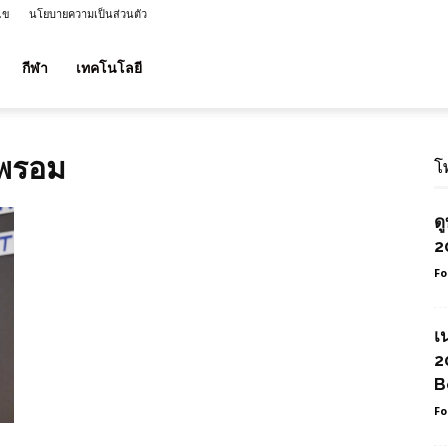
ไข
นโยบายความเป็นส่วนตัว
กีฬา
เทคโนโลยี
ลพรอม
โ
ด
2
Fo
เ
2
B
Fo