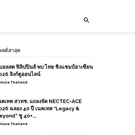
พสต์ล่าสุด
ูบอลสด ฟิลิปปินส์ พบ ไทย ชิงแชมป์อาเซียน
026 ลิงก์ดูออนไลน์
rtune Thailand
นคเทค สวทช. แถลงจัด NECTEC-ACE
026 ฉลอง 40 ปี เนคเทค “Legacy &
eyond” ชู 40+...
rtune Thailand