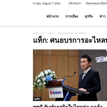
Friday, August 7, 2026
เกี่ยวกับเรา
ข้อตกลงและเงื่อน
โชค
หน้าแรก
การเมือง
ธุรกิจ
ข่าว
หน้าแรก
แท็ก
ศนยบรการอะไหลพรอม
ลาภ
แท็ก: ศนยบรการอะไห
ประเทศไทย
ธุรกิจ