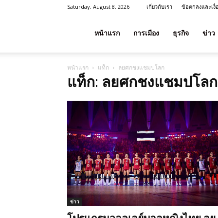
Saturday, August 8, 2026
เกี่ยวกับเรา
ข้อตกลงและเงื
โชค
หน้าแรก
การเมือง
ธุรกิจ
ข่าว
หน้าแรก
แท็ก
ลยศกชงแชมปโลก
ลาภ
แท็ก: ลยศกชงแชมปโลก
ประเทศไทย
ข่าว