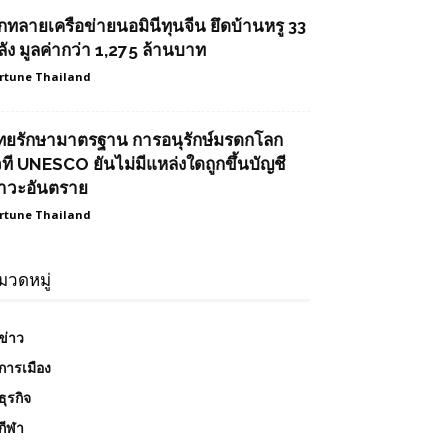
ุกทลายเครือข่ายนอมินีทุนจีน ยึดบ้านหรู 33
ลัง มูลค่ากว่า 1,275 ล้านบาท
rtune Thailand
ทยรักษามาตรฐาน การอนุรักษ์มรดกโลก
วที UNESCO ยันไม่มีแหล่งใดถูกขึ้นบัญชี
าวะอันตราย
rtune Thailand
มวดหมู่
ข่าว
การเมือง
ธุรกิจ
กีฬา