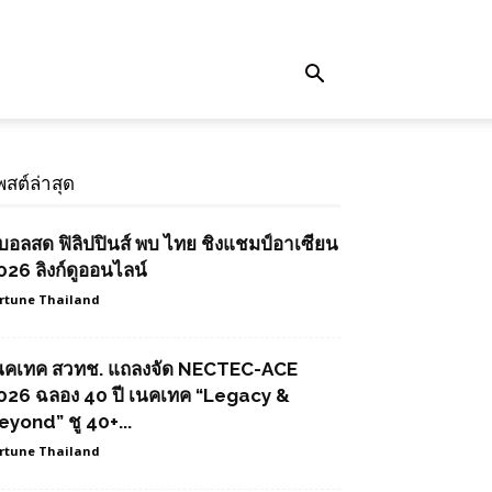
พสต์ล่าสุด
ูบอลสด ฟิลิปปินส์ พบ ไทย ชิงแชมป์อาเซียน
026 ลิงก์ดูออนไลน์
rtune Thailand
นคเทค สวทช. แถลงจัด NECTEC-ACE
026 ฉลอง 40 ปี เนคเทค “Legacy &
eyond” ชู 40+...
rtune Thailand