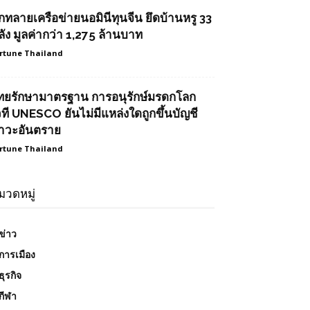
ุกทลายเครือข่ายนอมินีทุนจีน ยึดบ้านหรู 33
ลัง มูลค่ากว่า 1,275 ล้านบาท
rtune Thailand
ทยรักษามาตรฐาน การอนุรักษ์มรดกโลก
วที UNESCO ยันไม่มีแหล่งใดถูกขึ้นบัญชี
าวะอันตราย
rtune Thailand
มวดหมู่
ข่าว
การเมือง
ธุรกิจ
กีฬา