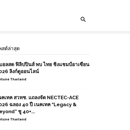
พสต์ล่าสุด
ูบอลสด ฟิลิปปินส์ พบ ไทย ชิงแชมป์อาเซียน
026 ลิงก์ดูออนไลน์
rtune Thailand
นคเทค สวทช. แถลงจัด NECTEC-ACE
026 ฉลอง 40 ปี เนคเทค “Legacy &
eyond” ชู 40+...
rtune Thailand