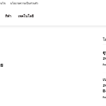
่อนไข
นโยบายความเป็นส่วนตัว
กีฬา
เทคโนโลยี
โ
ด
2
ทย
Fo
เ
2
B
Fo