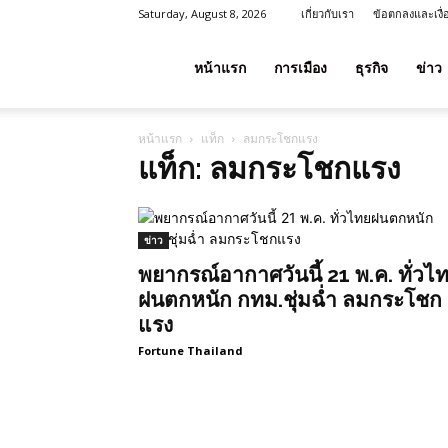
Saturday, August 8, 2026
เกี่ยวกับเรา
ข้อตกลงและเงื
โชค
หน้าแรก
การเมือง
ธุรกิจ
ข่าว
หน้าแรก
แท็ก
ลมกระโชกแรง
ลาภ
แท็ก: ลมกระโชกแรง
ประเทศไทย
ข่าว
พยากรณ์อากาศวันนี้ 21 พ.ค. ทั่วไ
ฝนตกหนัก กทม.ชุ่มฉ่ำ ลมกระโชก
แรง
Fortune Thailand