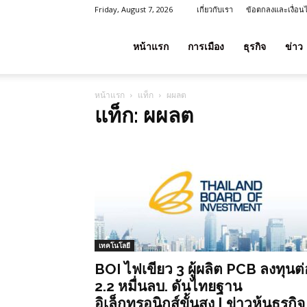
Friday, August 7, 2026
เกี่ยวกับเรา
ข้อตกลงและเงื่อน
โชค
หน้าแรก
การเมือง
ธุรกิจ
ข่าว
หน้าแรก
แท็ก
ผผลต
ลาภ
แท็ก: ผผลต
ประเทศไทย
เทคโนโลยี
BOI ไฟเขียว 3 ผู้ผลิต PCB ลงทุนต่
2.2 หมื่นลบ. ดันไทยฐาน
อิเล็กทรอนิกส์ขั้นสูง | ข่าวหุ้นธุรกิจ