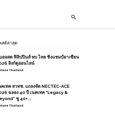
พสต์ล่าสุด
ูบอลสด ฟิลิปปินส์ พบ ไทย ชิงแชมป์อาเซียน
026 ลิงก์ดูออนไลน์
rtune Thailand
นคเทค สวทช. แถลงจัด NECTEC-ACE
026 ฉลอง 40 ปี เนคเทค “Legacy &
eyond” ชู 40+...
rtune Thailand