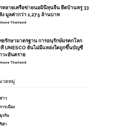
ุกทลายเครือข่ายนอมินีทุนจีน ยึดบ้านหรู 33
ลัง มูลค่ากว่า 1,275 ล้านบาท
rtune Thailand
ทยรักษามาตรฐาน การอนุรักษ์มรดกโลก
วที UNESCO ยันไม่มีแหล่งใดถูกขึ้นบัญชี
าวะอันตราย
rtune Thailand
มวดหมู่
ข่าว
การเมือง
ธุรกิจ
กีฬา