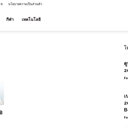
ไข
นโยบายความเป็นส่วนตัว
กีฬา
เทคโนโลยี
โ
ด
2
Fo
เ
2
B
อ
Fo