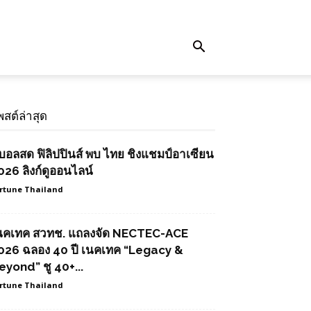
พสต์ล่าสุด
ูบอลสด ฟิลิปปินส์ พบ ไทย ชิงแชมป์อาเซียน
026 ลิงก์ดูออนไลน์
rtune Thailand
นคเทค สวทช. แถลงจัด NECTEC-ACE
026 ฉลอง 40 ปี เนคเทค “Legacy &
eyond” ชู 40+...
rtune Thailand