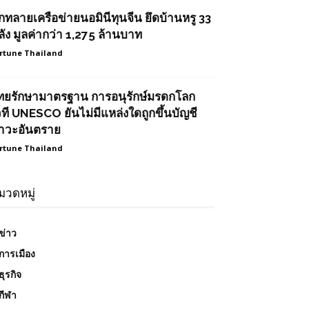
ุกทลายเครือข่ายนอมินีทุนจีน ยึดบ้านหรู 33
ลัง มูลค่ากว่า 1,275 ล้านบาท
rtune Thailand
ทยรักษามาตรฐาน การอนุรักษ์มรดกโลก
วที UNESCO ยันไม่มีแหล่งใดถูกขึ้นบัญชี
าวะอันตราย
rtune Thailand
มวดหมู่
ข่าว
การเมือง
ธุรกิจ
กีฬา