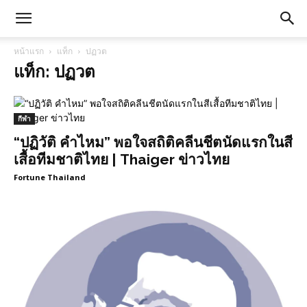
หน้าแรก
แท็ก
ปฏวต
แท็ก: ปฏวต
กีฬา
“ปฏิวัติ คำไหม” พอใจสถิติคลีนชีตนัดแรกในสี
เสื้อทีมชาติไทย | Thaiger ข่าวไทย
Fortune Thailand