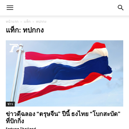
หน้าแรก
แท็ก
ทปกกง
แท็ก: ทปกกง
ข่าว
ข่าวดีฉลอง “ตรุษจีน” ปีนี้ ธงไทย “โบกสะบัด”
ที่ปักกิ่ง
Fortune Thailand