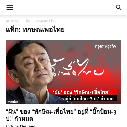
หน้าแรก
แท็ก
ทกษณเพอไทย
แท็ก: ทกษณเพอไทย
การเมือง
“ฝัน” ของ “ทักษิณ-เพื่อไทย” อยู่ที่ “บิ๊กป้อม-3
ป.” กำหนด
Fortune Thailand