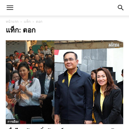
หน้าแรก
แท็ก
ตอก
แท็ก: ตอก
การเมือง