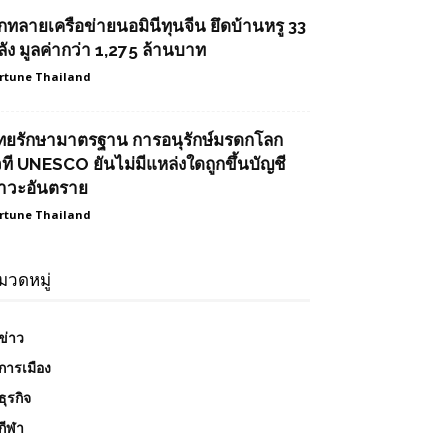
ุกทลายเครือข่ายนอมินีทุนจีน ยึดบ้านหรู 33
ลัง มูลค่ากว่า 1,275 ล้านบาท
rtune Thailand
ทยรักษามาตรฐาน การอนุรักษ์มรดกโลก
วที UNESCO ยันไม่มีแหล่งใดถูกขึ้นบัญชี
าวะอันตราย
rtune Thailand
มวดหมู่
ข่าว
การเมือง
ธุรกิจ
กีฬา