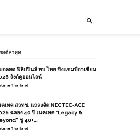
พสต์ล่าสุด
ูบอลสด ฟิลิปปินส์ พบ ไทย ชิงแชมป์อาเซียน
026 ลิงก์ดูออนไลน์
rtune Thailand
นคเทค สวทช. แถลงจัด NECTEC-ACE
026 ฉลอง 40 ปี เนคเทค “Legacy &
eyond” ชู 40+...
rtune Thailand