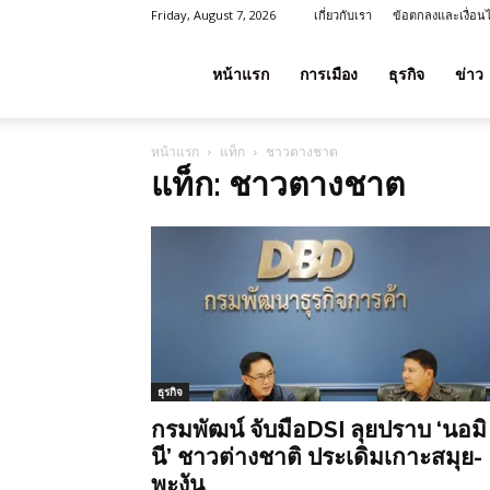
Friday, August 7, 2026
เกี่ยวกับเรา
ข้อตกลงและเงื่อน
โชค
หน้าแรก
การเมือง
ธุรกิจ
ข่าว
หน้าแรก
แท็ก
ชาวตางชาต
ลาภ
แท็ก: ชาวตางชาต
ประเทศไทย
ธุรกิจ
กรมพัฒน์ จับมือDSI ลุยปราบ ‘นอมิ
นี’ ชาวต่างชาติ ประเดิมเกาะสมุย-
พะงัน