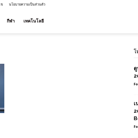
ไข
นโยบายความเป็นส่วนตัว
กีฬา
เทคโนโลยี
โ
ด
2
Fo
เ
2
B
Fo