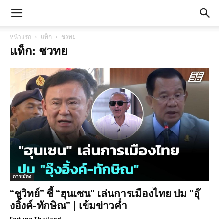
หน้าแรก
แท็ก
ชวทย
แท็ก: ชวทย
การเมือง
“ชูวิทย์” ชี้ “ฮุนเซน” เล่นการเมืองไทย ปม “อุ๊
งอิ้งค์-ทักษิณ” | เข้มข่าวค่ำ
Fortune Thailand