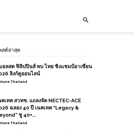
พสต์ล่าสุด
ูบอลสด ฟิลิปปินส์ พบ ไทย ชิงแชมป์อาเซียน
026 ลิงก์ดูออนไลน์
rtune Thailand
นคเทค สวทช. แถลงจัด NECTEC-ACE
026 ฉลอง 40 ปี เนคเทค “Legacy &
eyond” ชู 40+...
rtune Thailand