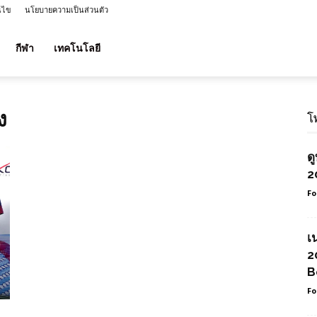
นไข
นโยบายความเป็นส่วนตัว
กีฬา
เทคโนโลยี
ง
โ
ด
2
Fo
เ
2
B
Fo