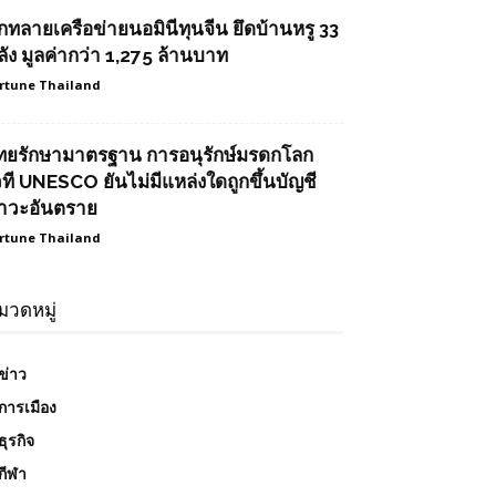
ุกทลายเครือข่ายนอมินีทุนจีน ยึดบ้านหรู 33
ลัง มูลค่ากว่า 1,275 ล้านบาท
rtune Thailand
ทยรักษามาตรฐาน การอนุรักษ์มรดกโลก
วที UNESCO ยันไม่มีแหล่งใดถูกขึ้นบัญชี
าวะอันตราย
rtune Thailand
มวดหมู่
ข่าว
การเมือง
ธุรกิจ
กีฬา