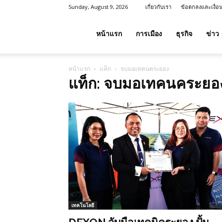
Sunday, August 9, 2026
เกี่ยวกับเรา
ข้อตกลงและเงื่อ
โชค
หน้าแรก
การเมือง
ธุรกิจ
ข่าว
หน้าแรก
แท็ก
จบมอเทคนคระยอง
ลาภ
แท็ก: จบมอเทคนคระยอ
ประเทศไทย
เทคโนโลยี