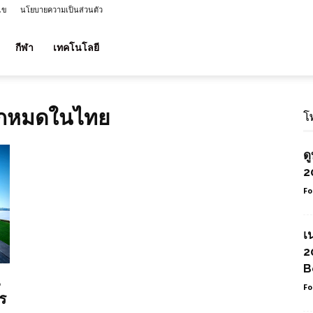
ไข
นโยบายความเป็นส่วนตัว
กีฬา
เทคโนโลยี
ปกหมดในไทย
โ
ด
2
Fo
เ
2
B
Fo
ร