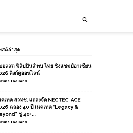
พสต์ล่าสุด
ูบอลสด ฟิลิปปินส์ พบ ไทย ชิงแชมป์อาเซียน
026 ลิงก์ดูออนไลน์
rtune Thailand
นคเทค สวทช. แถลงจัด NECTEC-ACE
026 ฉลอง 40 ปี เนคเทค “Legacy &
eyond” ชู 40+...
rtune Thailand