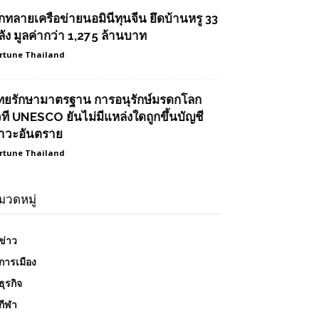
ุกทลายเครือข่ายนอมินีทุนจีน ยึดบ้านหรู 33
ลัง มูลค่ากว่า 1,275 ล้านบาท
rtune Thailand
ทยรักษามาตรฐาน การอนุรักษ์มรดกโลก
วที UNESCO ยันไม่มีแหล่งใดถูกขึ้นบัญชี
าวะอันตราย
rtune Thailand
มวดหมู่
ข่าว
การเมือง
ธุรกิจ
กีฬา