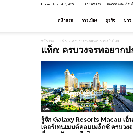
Friday, August 7, 2026
เกี่ยวกับเรา
ข้อตกลงและเงื่อน
โชค
หน้าแรก
การเมือง
ธุรกิจ
ข่าว
หน้าแรก
แท็ก
ครบวงจรทอยากปกหมดในไทย
ลาภ
แท็ก: ครบวงจรทอยาก
ประเทศไทย
ธุรกิจ
รู้จัก Galaxy Resorts Macau เอ็น
เตอร์เทนเมนต์คอมเพล็กซ์ ครบวงจ