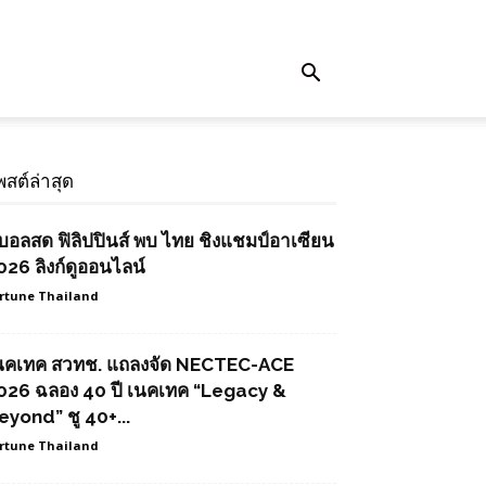
พสต์ล่าสุด
ูบอลสด ฟิลิปปินส์ พบ ไทย ชิงแชมป์อาเซียน
026 ลิงก์ดูออนไลน์
rtune Thailand
นคเทค สวทช. แถลงจัด NECTEC-ACE
026 ฉลอง 40 ปี เนคเทค “Legacy &
eyond” ชู 40+...
rtune Thailand