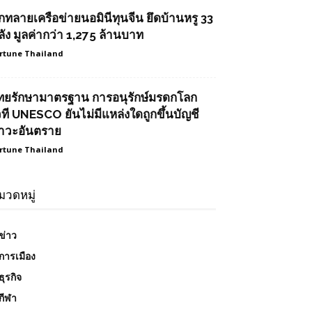
ุกทลายเครือข่ายนอมินีทุนจีน ยึดบ้านหรู 33
ลัง มูลค่ากว่า 1,275 ล้านบาท
rtune Thailand
ทยรักษามาตรฐาน การอนุรักษ์มรดกโลก
วที UNESCO ยันไม่มีแหล่งใดถูกขึ้นบัญชี
าวะอันตราย
rtune Thailand
มวดหมู่
ข่าว
การเมือง
ธุรกิจ
กีฬา