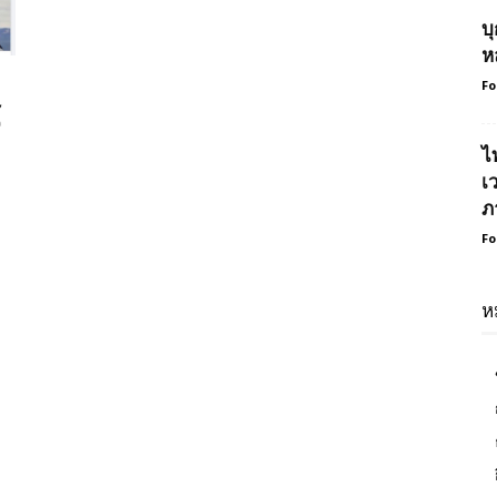
บ
ห
Fo
ุ
ไ
เ
ภ
Fo
ห