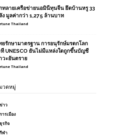
ุกทลายเครือข่ายนอมินีทุนจีน ยึดบ้านหรู 33
ลัง มูลค่ากว่า 1,275 ล้านบาท
rtune Thailand
ทยรักษามาตรฐาน การอนุรักษ์มรดกโลก
วที UNESCO ยันไม่มีแหล่งใดถูกขึ้นบัญชี
าวะอันตราย
rtune Thailand
มวดหมู่
ข่าว
การเมือง
ธุรกิจ
กีฬา