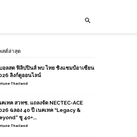
พสต์ล่าสุด
ูบอลสด ฟิลิปปินส์ พบ ไทย ชิงแชมป์อาเซียน
026 ลิงก์ดูออนไลน์
rtune Thailand
นคเทค สวทช. แถลงจัด NECTEC-ACE
026 ฉลอง 40 ปี เนคเทค “Legacy &
eyond” ชู 40+...
rtune Thailand