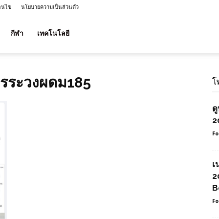
่อนไข
นโยบายความเป็นส่วนตัว
กีฬา
เทคโนโลยี
ทรระวงผดม185
โ
ด
2
Fo
เ
2
B
Fo